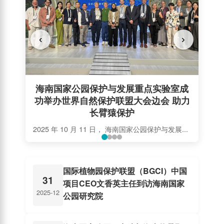
‹
›
海南国家公园保护与发展重点实验室成
功举办世界自然保护联盟大会边会 助力
海
长臂猿保护
2025 年 10 月 11 日， 海南国家公园保护与发展重点实验室，作为全球长臂猿联盟（Global Gibbon Network，简称 GGN)...
国际植物园保护联盟（BGCI）中国
31
项目CEO文香英主任到访海南国家
2025-12
公园研究院